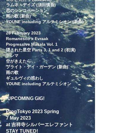
ラムネ・デイズ (須田慎吾)
恋のシンコペーション
雨の歌 (新曲)
YOUNE including アルテミシオン (新曲)
26 February 2023
Romanesco x Evraak
Progressive Masala Vol. 1
隠された星空 Parts 3, 1 and 2 (初演)
テレマ
空がきえたら
ブライト・デイ・ガーデン (新曲)
雨の歌
ギュルヴィの惑わし
YOUNE including アルテミシオン
!UPCOMING GIG!
ProgTokyo 2023 Spring
7 May 2023
at 吉祥寺シルバーエレファント
STAY TUNED!