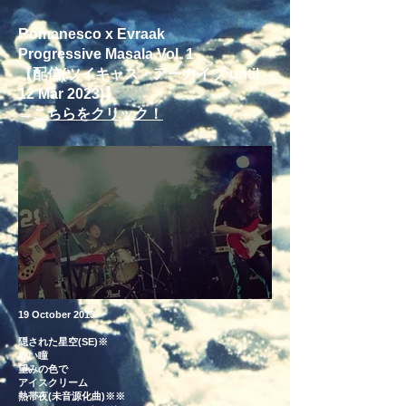
Romanesco x Evraak
Progressive Masala Vol. 1
【配信(ツイキャス・アーカイブ until
12 Mar 2023)】
​→
こちらをクリック！
19 October 2013
隠された星空(SE)※
赤い瞳
望みの色で
アイスクリーム
熱帯夜(未音源化曲)※※