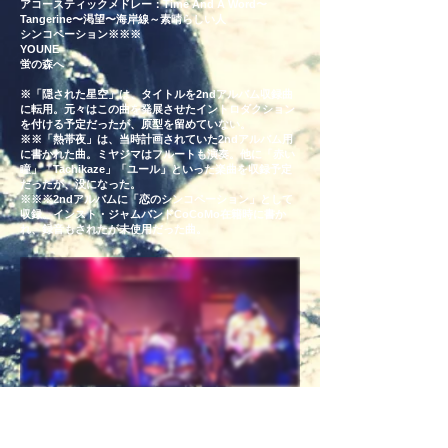
アコースティックメドレー：Time And A Word〜
Tangerine〜渇望〜海岸線～素晴らしい人
シンコペーション※※※
YOUNE
蛍の森へ
※「隠された星空」は、タイトルを2ndアルバム収録曲
に転用。元々はこの曲を発展させたイントロダクション
を付ける予定だったが、原型を留めていない。
※※「熱帯夜」は、当時計画されていた2ndアルバム用
に書かれた曲。ミヤジマはフルートも演奏。他に「赤い
瞳」「Tachikaze」「ユール」といった楽曲を収録予定
だったが、没になった。
※
​※※2ndアルバムに「恋のシンコペーション」として
収録。インスト・ジャムバンドCoCoMo在籍時に書か
れ、録音もされたが未使用だった曲。
7 January 2012: The first full set show
Immigrant Song - アイスクリーム